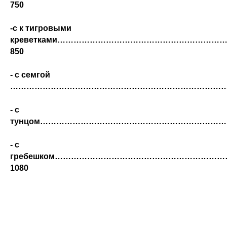
750
-с к тигровыми
креветками…………………………………………………
850
- с семгой
…………………………………………………………………………
- с
тунцом……………………………………………………………
- с
гребешком…………………………………………………
1080