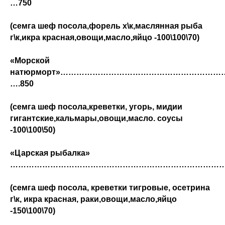
…
750
(семга шеф посола,форель х\к,маслянная рыба
г\к,икра красная,овощи,масло,яйцо -100\100\70)
«Морской
натюрморт»…………………………………………………
….850
(семга шеф посола,креветки, угорь, мидии
гигантские,кальмары,овощи,масло. соусы
-100\100\50)
«Царская рыбалка»
……………………………………………………………………………
(семга шеф посола, креветки тигровые, осетрина
г\к, икра красная, раки,овощи,масло,яйцо
-150\100\70)